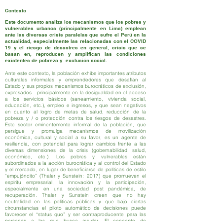
Contexto
Este documento analiza los mecanismos que los pobres y
vulnerables urbanos (principalmente en Lima) emplean
ante las diversas crisis paralelas que sufre el Perú en la
actualidad, especialmente las relacionadas con el COVID
19 y el riesgo de desastres en general, crisis que se
basan en, reproducen y amplifican las condiciones
existentes de pobreza y exclusión social.
Ante este contexto, la población exhibe importantes atributos
culturales informales y emprendedores que desafían al
Estado y sus propios mecanismos burocráticos de exclusión,
expresados principalmente en la desigualdad en el acceso
a los servicios básicos (saneamiento, vivienda social,
educación, etc.), empleo e ingresos, y que sean negativos
en cuanto al logro de metas de salud, reducción de la
pobreza y / o protección contra los riesgos de desastres.
Este sector eminentemente informal de la población, que
persigue y promulga mecanismos de movilización
económica, cultural y social a su favor, es un agente de
resiliencia, con potencial para lograr cambios frente a las
diversas dimensiones de la crisis (gobernabilidad, salud,
económico, etc.). Los pobres y vulnerables están
subordinados a la acción burocrática y al control del Estado
y el mercado, en lugar de beneficiarse de políticas de estilo
“empujóncito” (Thaler y Sunstein: 2017) que promueven el
espíritu empresarial, la innovación y la participación,
especialmente en una sociedad post pandémica, de
recuperación. Thaler y Sunstein creen que no hay
neutralidad en las políticas públicas y que bajo ciertas
circunstancias el piloto automático de decisiones puede
favorecer el “status quo” y ser contraproducente para las
personas a las que busca ayudar. El concepto de