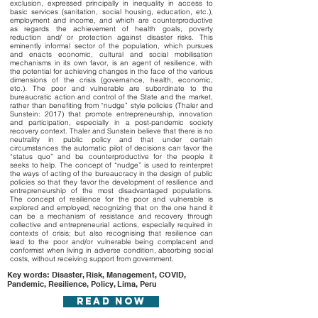
exclusion, expressed principally in inequality in access to
basic services (sanitation, social housing, education, etc.),
employment and income, and which are counterproductive
as regards the achievement of health goals, poverty
reduction and/ or protection against disaster risks. This
eminently informal sector of the population, which pursues
and enacts economic, cultural and social mobilisation
mechanisms in its own favor, is an agent of resilience, with
the potential for achieving changes in the face of the various
dimensions of the crisis (governance, health, economic,
etc.). The poor and vulnerable are subordinate to the
bureaucratic action and control of the State and the market,
rather than benefiting from “nudge” style policies (Thaler and
Sunstein: 2017) that promote entrepreneurship, innovation
and participation, especially in a post-pandemic society
recovery context. Thaler and Sunstein believe that there is no
neutrality in public policy and that under certain
circumstances the automatic pilot of decisions can favor the
“status quo” and be counterproductive for the people it
seeks to help. The concept of “nudge” is used to reinterpret
the ways of acting of the bureaucracy in the design of public
policies so that they favor the development of resilience and
entrepreneurship of the most disadvantaged populations.
The concept of resilience for the poor and vulnerable is
explored and employed, recognizing that on the one hand it
can be a mechanism of resistance and recovery through
collective and entrepreneurial actions, especially required in
contexts of crisis; but also recognising that resilience can
lead to the poor and/or vulnerable being complacent and
conformist when living in adverse condition, absorbing social
costs, without receiving support from government.
Key words: Disaster, Risk, Management, COVID,
Pandemic, Resilience, Policy, Lima, Peru
read now