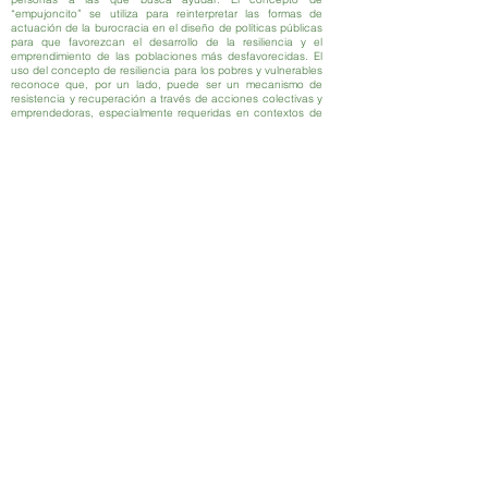
“empujoncito” se utiliza para reinterpretar las formas de
actuación de la burocracia en el diseño de políticas públicas
para que favorezcan el desarrollo de la resiliencia y el
emprendimiento de las poblaciones más desfavorecidas. El
uso del concepto de resiliencia para los pobres y vulnerables
reconoce que, por un lado, puede ser un mecanismo de
resistencia y recuperación a través de acciones colectivas y
emprendedoras, especialmente requeridas en contextos de
crisis; a la vez también reconoce que la resiliencia puede
llevar a que los pobres y / o vulnerables sean complacientes
y conformistas cuando viven en condiciones adversas,
absorbiendo costos sociales, sin recibir apoyo del gobierno.
Lee ahora
For more information about this working paper
please contact
allanmlavell@gmail.com
Partner organisations
ISSN
2632-7562